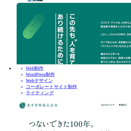
Web制作
WordPress制作
Webデザイン
コーポレートサイト制作
ライティング