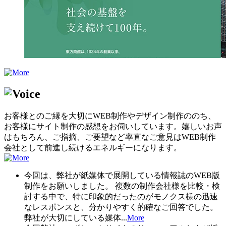
お客様とのご縁を大切にWEB制作やデザイン制作ののち、
お客様にサイト制作の感想をお伺いしています。嬉しいお声
はもちろん、ご指摘、ご要望など率直なご意見はWEB制作
会社として前進し続けるエネルギーになります。
今回は、弊社が紙媒体で展開している情報誌のWEB版
制作をお願いしました。 複数の制作会社様を比較・検
討する中で、特に印象的だったのがモノクス様の迅速
なレスポンスと、分かりやすく的確なご回答でした。
弊社が大切にしている媒体...
More