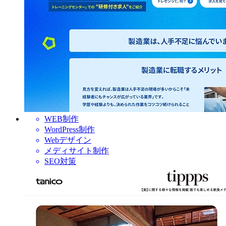
WEB制作
WordPress制作
Webデザイン
メディサイト制作
SEO対策