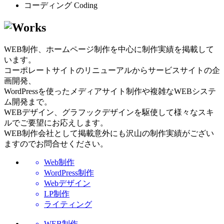
コーディング
Coding
WEB制作、ホームページ制作を中心に制作実績を掲載して
います。
コーポレートサイトのリニューアルからサービスサイトの企
画開発、
WordPressを使ったメディアサイト制作や複雑なWEBシステ
ム開発まで。
WEBデザイン、グラフックデザインを駆使して様々なスキ
ルでご要望にお応えします。
WEB制作会社として掲載意外にも沢山の制作実績がござい
ますのでお問合せください。
Web制作
WordPress制作
Webデザイン
LP制作
ライティング
WEB制作