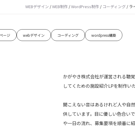
WEBデザイン
/
WEB制作
/
WordPress制作
/
コーディング
/
ラ
ページ
webデザイン
コーディング
wordpress構築
かがやき株式会社が運営される聴
してくための施設紹介LPを制作い
聞こえない音はあるけれど人や自
供しています。目に優しい色合いで
や一日の流れ、募集要項を順番に