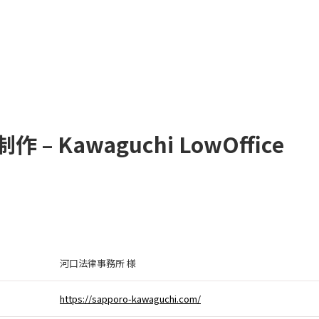
– Kawaguchi LowOffice
河口法律事務所 様
https://sapporo-kawaguchi.com/