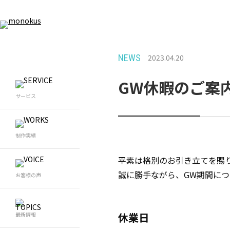
NEWS
2023.04.20
WEB制作
WEB
GW休暇のご案
サービス
WEB制作
Wo
ホームページ制作
W
コーポレートサイト制作
LP制作
WEBデザイン制作
制作実績
採用サイト制作
ブランドサイト制作
メディアサイト制作
マー
平素は格別のお引き立てを賜
グラフィックデザイン
ホームページリニューアル
誠に勝手ながら、GW期間に
お客様の声
SE
休業日
最新情報