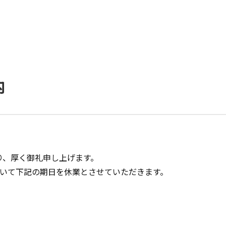
システム開発
内
rdPress制作
EBシステム開発
ケティング支援
り、厚く御礼申し上げます。
ついて下記の期日を休業とさせていただきます。
O対策