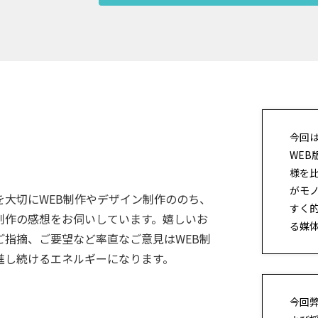
今回
WEB
様を
がモ
を大切にWEB制作やデザイン制作ののち、
すく
制作の感想をお伺いしています。嬉しいお
る媒体.
ご指摘、ご要望など率直なご意見はWEB制
進し続けるエネルギーになります。
今回