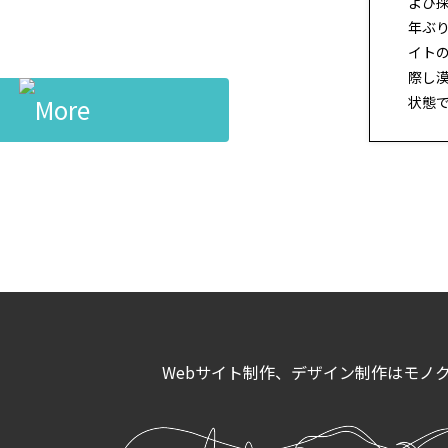
よび
年ぶ
イト
際し
状態で依