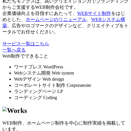
私たちモノクスは、高いクリエイション力でブランディング
からご支援するWEB制作会社です。
企業価値向上を目指すにあたって、
WEBサイト制作
をはじ
めとした、
ホームページのリニューアル
、
WEBシステム構
築
、広告やロゴマークのデザインなど、クリエイティブをト
ータルでお任せください。
サービス一覧はこちら
一覧へ戻る
Web制作でできること
ワードプレス
WordPress
Webシステム開発
Web system
Webデザイン
Web design
コーポレートサイト制作
Corporatesite
ランディングページ
LP
コーディング
Coding
WEB制作、ホームページ制作を中心に制作実績を掲載して
います。